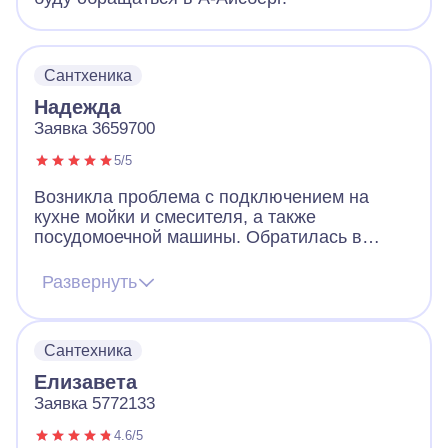
Сантхеника
Надежда
Заявка 3659700
5/5
Возникла проблема с подключением на
кухне мойки и смесителя, а также
посудомоечной машины. Обратилась в
фирму А-айсберг с просьбой о помощи.
Мастер перезвонил в течение двух часов
Развернуть
после оформления заявки, и через полчаса
приехал. Сам съездил за деталями в
магазин, быстро и качественно выполнил
Сантехника
работу. Оплата заказа была по
прейскуранту. После работы мастера не
Елизавета
осталось вопросов. Все работает исправно.
Заявка 5772133
4.6/5