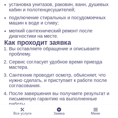
установка унитазов, раковин, ванн, душевых
кабин и полотенцесушителей;
подключение стиральных и посудомоечных
машин к воде и сливу;
мелкий сантехнический ремонт после
диагностики на месте.
Как проходит заявка
Вы оставляете обращение и описываете
проблему.
Сервис согласует удобное время приезда
мастера.
Сантехник проводит осмотр, объясняет, что
нужно сделать, и приступает к работе после
согласования.
После завершения вы получаете результат и
письменную гарантию на выполненные
работы.
Почему обращаются в А-Айсберг
Все услуги
Заявка
Меню
А-Айсберг работает на рынке бытового сервиса