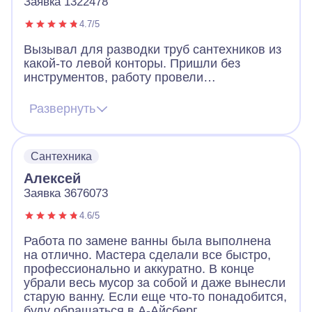
Заявка 1322478
4.7/5
Вызывал для разводки труб сантехников из
какой-то левой конторы. Пришли без
инструментов, работу провели
некачественно. В общем расстроился и
решил вызвать мастеров из проверенной
Развернуть
компании. И какая же разница. Мастера из
А-Айсберга все сделали качественно, без
нареканий, дали гарантию, все инструменты
Сантехника
были при них. Да, немного дороже, но
скупой платит дважды. А-Айсберг молодцы!
Алексей
Заявка 3676073
4.6/5
Работа по замене ванны была выполнена
на отлично. Мастера сделали все быстро,
профессионально и аккуратно. В конце
убрали весь мусор за собой и даже вынесли
старую ванну. Если еще что-то понадобится,
буду обращаться в А-Айсберг.