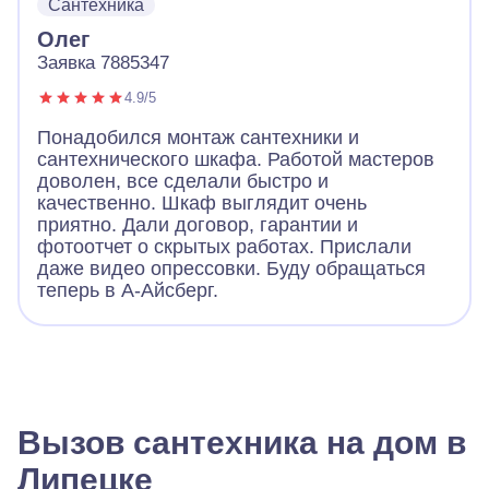
Сантехника
поменял уплотнители, и все наконец стало
хорошо. Вот уже 2 недели ничего не течет.
Олег
Спасибо!
Заявка 7885347
4.9/5
Понадобился монтаж сантехники и
сантехнического шкафа. Работой мастеров
доволен, все сделали быстро и
качественно. Шкаф выглядит очень
приятно. Дали договор, гарантии и
фотоотчет о скрытых работах. Прислали
даже видео опрессовки. Буду обращаться
теперь в А-Айсберг.
Вызов сантехника на дом в
Липецке