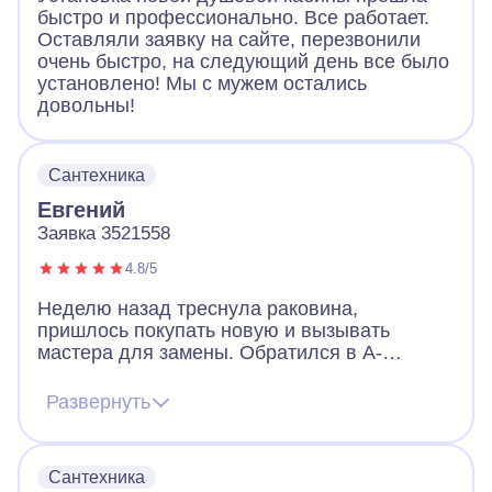
быстро и профессионально. Все работает.
Оставляли заявку на сайте, перезвонили
очень быстро, на следующий день все было
установлено! Мы с мужем остались
довольны!
Сантехника
Евгений
Заявка 3521558
4.8/5
Неделю назад треснула раковина,
пришлось покупать новую и вызывать
мастера для замены. Обратился в А-
Айсберг и в целом остался доволен. Мастер
работал в маске, перчатках и бахилах, что
Развернуть
очень порадовало. Мастер заменил
раковину и по просьбе не стал выносить
старую. Я подумал мало ли, пригодится. А
Сантехника
работой компании А-Айсберг доволен.