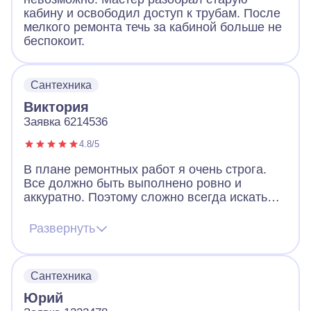
кабину и освободил доступ к трубам. После
мелкого ремонта течь за кабиной больше не
беспокоит.
Сантехника
Виктория
Заявка 6214536
4.8/5
В плане ремонтных работ я очень строга.
Все должно быть выполнено ровно и
аккуратно. Поэтому сложно всегда искать
мастеров по ремонту. В итоге решила
обратиться в А-Айсберг и не пожалела.
Развернуть
Попался очень грамотный мастер, который
выслушал, учел предпочтения и произвел
качественную разводку труб. Все сделано
Сантехника
быстро, качественно и профессионально.
Спасибо!
Юрий