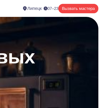
Липецк
07–23
Вызвать мастера
овых