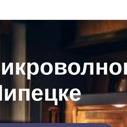
микроволн
Липецке