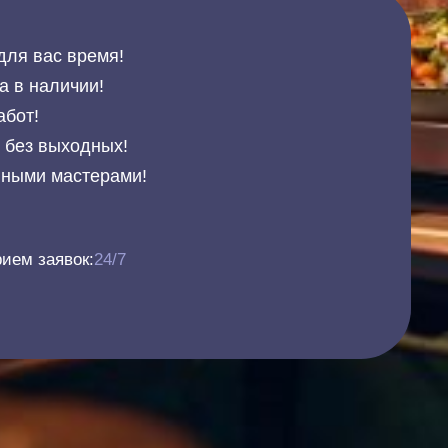
для вас время!
а в наличии!
абот!
и без выходных!
нными мастерами!
ием заявок:
24/7