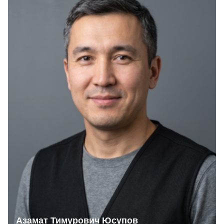
Азамат Тимурович Юсупов